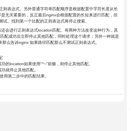
正则表达式。另外普通字符串匹配顺序是根据配置中字符长度从长
顺序是无关紧要的，反正最后nginx会根据配置的长短来进行匹配，但
测试。找到第一个比配的正则表达式将停止搜索。
n后还会进行正则表达式location匹配。有两种方法改变这种行为，其
并且匹配成功后立即停止其他匹配，同时处理这个请求；另外一种就是
串那么告诉nginx 如果路径匹配那么不测试正则表达式。
配
location如果使用“^~”前缀，则停止其他匹配。
成功就停止其他匹配。
则使用第二步中的匹配结果。