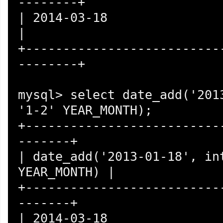
--------+

| 2014-03-18                                          
|

+--------------------------
--------+

mysql> select date_add('2013
'1-2' YEAR_MONTH);

+--------------------------
-------+

| date_add('2013-01-18', int
YEAR_MONTH) |

+--------------------------
-------+

| 2014-03-18                                         