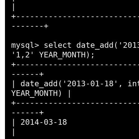
|

+--------------------------
-------+

mysql> select date_add('2013
'1,2' YEAR_MONTH);

+--------------------------
------+

| date_add('2013-01-18', int
YEAR_MONTH) |

+--------------------------
------+

| 2014-03-18                                        
|
