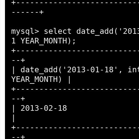
+--------------------------
------+

mysql> select date_add('2013
1 YEAR_MONTH);

+--------------------------
--+

| date_add('2013-01-18', int
YEAR_MONTH) |

+--------------------------
--+

| 2013-02-18                                    
|

+--------------------------
--+
