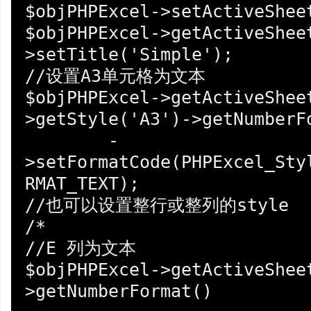
$objPHPExcel->setActiveSheet
$objPHPExcel->getActiveShee
>setTitle('Simple');

//设置A3单元格为文本

$objPHPExcel->getActiveShee
>getStyle('A3')->getNumberFo
	-
>setFormatCode(PHPExcel_Sty
RMAT_TEXT);

//也可以设置整行或整列的style

/*

//E 列为文本

$objPHPExcel->getActiveShee
>getNumberFormat()
