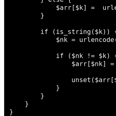
            $arr[$k] =  urlencode($v);

        }

        if (is_string($k)) {

            $nk = urlencode($k);

            if ($nk != $k) {

                $arr[$nk] = $arr[$k];

                unset($arr[$k]);

            }

        }

    }

}
