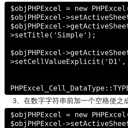
$objPHPExcel = new PHPExcel(
$objPHPExcel->setActiveSheet
$objPHPExcel->getActiveShee
>setTitle('Simple');

$objPHPExcel->getActiveShee
>setCellValueExplicit('D1',

                                 123456
3、在数字字符串前加一个空格使之
$objPHPExcel = new PHPExcel(
$objPHPExcel->setActiveSheet