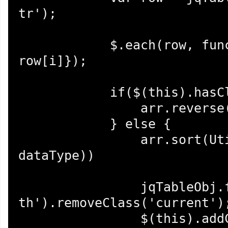
tr');

            $.each(row, function(i){arr[i] = 
row[i]});

            if($(this).hasClass('current')){

                arr.reverse();

            } else {

                arr.sort(Utils.sortStr(index, 
dataType))

                jqTableObj.find('thead 
th').removeClass('current');
                $(this).addClass('current');
