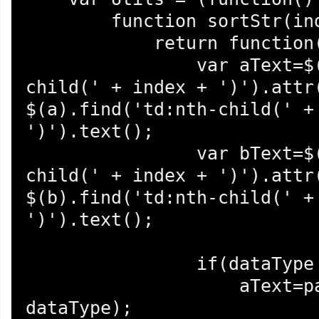
        function sortStr(index, dataType){

            return function(a, b){

                var aText=$(a).find('td:nth-
child(' + index + ')').attr(
$(a).find('td:nth-child(' + 
')').text();

                var bText=$(b).find('td:nth-
child(' + index + ')').attr(
$(b).find('td:nth-child(' + 
')').text();

                if(dataType != 'text'){

                    aText=parseNonText(aText, 
dataType);
