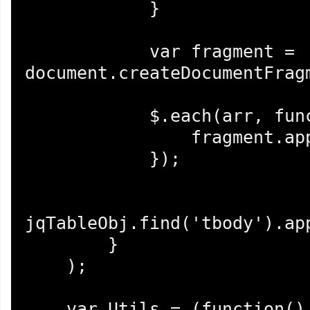
            }

            var fragment = 
document.createDocumentFragm
            $.each(arr, function(i){

                fragment.appendChild(arr[i]);

            });

jqTableObj.find('tbody').app
        }

    );    

    var Utils = (function() {
