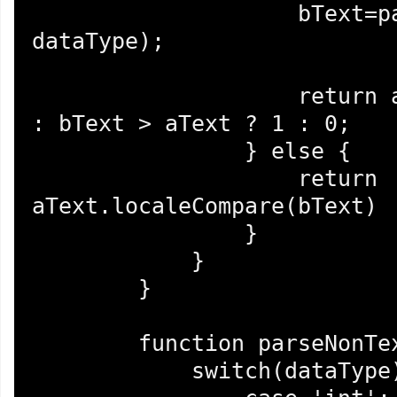
                    bText=parseNonText(bText, 
dataType);

                    return aText > bText ? -1 
: bText > aText ? 1 : 0;

                } else {

                    return 
aText.localeCompare(bText)

                }

            }

        }

        function parseNonText(data, dataType){

            switch(dataType){
