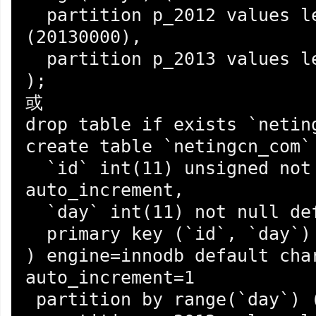
  partition p_2012 values less than 
(20130000),

  partition p_2013 values less than (20140000)

);

或

drop table if exists `neting
create table `netingcn_com` 
  `id` int(11) unsigned not null 
auto_increment,

  `day` int(11) not null default 0,

  primary key (`id`, `day`)

) engine=innodb default char
auto_increment=1 

 partition by range(`day`) (
