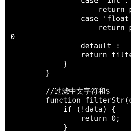
                case 'int':

                    return parseInt(data) || 0

                case 'float':

                    return parseFloat(data) || 
0

                default :

                return filterStr(data)

            }

        }

        //过滤中文字符和$

        function filterStr(data){

            if (!data) {

                return 0;

            }
