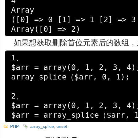
4

Array

([0] => 0 [1] => 1 [2] => 3 
Array([0] => 2)
如果想获取删除首位元素后的数组，
1、

$arr = array(0, 1, 2, 3, 4);
array_splice（$arr, 0, 1);

2、

$arr = array(0, 1, 2, 3, 4);
$arr = array_splice（$arr, 
PHP
array_splice
,
unset