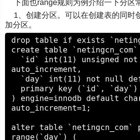
下面也range规则为例介绍一下分
1、创建分区。可以在创建表的同时
加分区。
drop table if exists `neting
create table `netingcn_com` 
  `id` int(11) unsigned not null 
auto_increment,

  `day` int(11) not null default 0,

  primary key (`id`, `day`)

) engine=innodb default char
auto_increment=1;

alter table `netingcn_com` p
range(`day`) (
