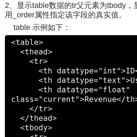
2、显示table数据的tr父元素为tbod
用_order属性指定该字段的真实值。
table 示例如下：
<table>

  <thead>

    <tr>

      <th datatype="int">ID</th>

      <th datatype="text">Username</th>

      <th datatype="float" 
class="current">Revenue</th>
    </tr>

  </thead>

  <tbody>
