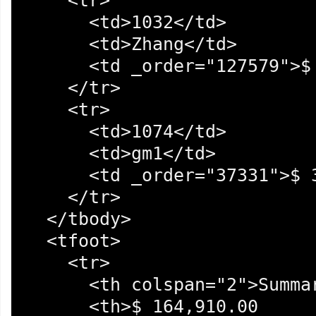
    <tr>

      <td>1032</td>

      <td>Zhang</td>

      <td _order="127579">$ 127,579.00</td>

    </tr>

    <tr>

      <td>1074</td>

      <td>gm1</td>

      <td _order="37331">$ 37,331.00</td>

    </tr>

  </tbody>

  <tfoot>

    <tr>

      <th colspan="2">Summary</th>

      <th>$ 164,910.00
