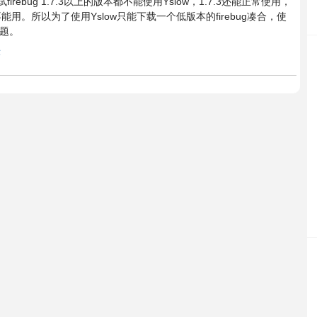
firebug 1.7.3以上的版本都不能使用Yslow，1.7.3还能正常使用，
能又不能用。所以为了使用Yslow只能下载一个低版本的firebug凑合，使
问题。
示