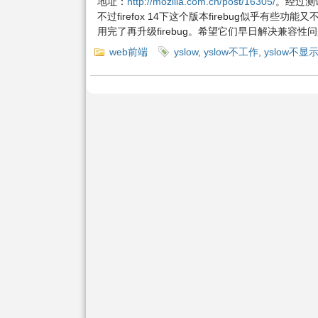
地址：
http://mozilla.com.cn/post/16305/
。经过测试
不过firefox 14下这个版本firebug似乎有些功
用完了再升级firebug。希望它们早日解决兼容性
web前端
yslow
,
yslow不工作
,
yslow不显