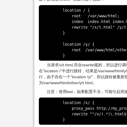
	location / {

	    root   /var/www/html;

	    index  index.html index.htm;

	    rewrite "/x/t.html" /y/t.html break;

	}

	location /y/ {

	    root  /var/www/html/other;

	}
当请求/x/t.html,符合rewrite规则，所以进行
在“location /”中进行跳转，结果是/var/www/html/
行，由于存在一个“location /y/”，所以跳转被重新指
为/var/www/html/other/y/t.html。
注意：使用last，如果配置不当，可能引起死
	location /x/ {

	    proxy_pass http://my_proxy;

	    rewrite "^/x/(.*)\.html$" /x/1.html last;

	}