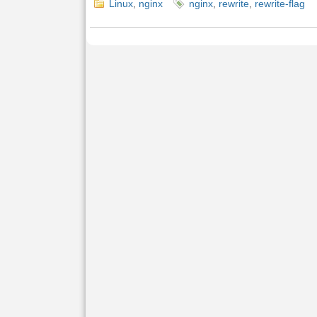
Linux
,
nginx
nginx
,
rewrite
,
rewrite-flag