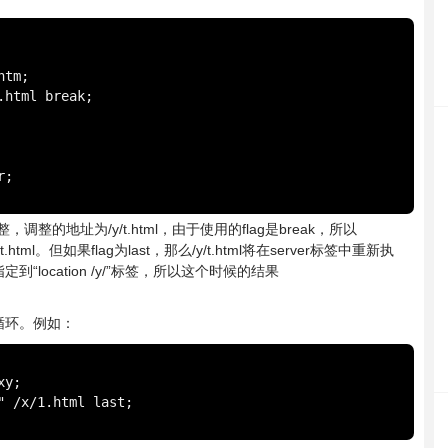
调整，调整的地址为/y/t.html，由于使用的flag是break，所以
y/t.html。但如果flag为last，那么/y/t.html将在server标签中重新执
定到“location /y/”标签，所以这个时候的结果
循环。例如：