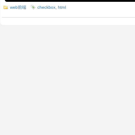
web前端
checkbox
,
html