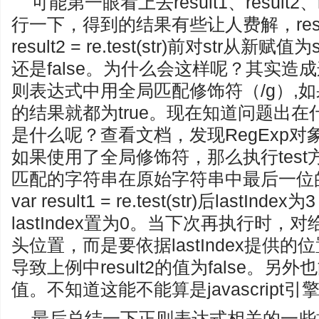
可能第一眼看上去result1、result2、
行一下，得到的结果有些让人费解，result
result2 = re.test(str)前对str从新赋值为
还是false。为什么会这样呢？其实造
则表达式中用全局匹配修饰符（/g）,如果去
的结果就都为true。现在知道问题出
是什么呢？查看文档，发现RegExp对象有
如果使用了全局修饰符，那么执行test方法
匹配的字符串在原始字符串中最后一位
var result1 = re.test(str)后last
lastIndex置为0。当下次再执行时
头位置，而是要依据lastIndex提供
导致上例中result2的值为false。另外也
值。不知道这能不能算是javascript引
最后总结一下正则表达式相关的一些操