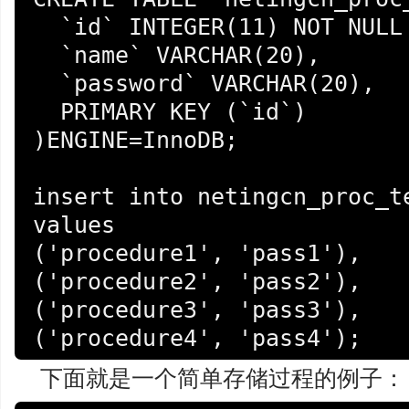
  `id` INTEGER(11) NOT NULL AUTO_INCREMENT,

  `name` VARCHAR(20),

  `password` VARCHAR(20),

  PRIMARY KEY (`id`)

)ENGINE=InnoDB;

insert into netingcn_proc_te
values

('procedure1', 'pass1'),

('procedure2', 'pass2'),

('procedure3', 'pass3'),

('procedure4', 'pass4');
下面就是一个简单存储过程的例子：