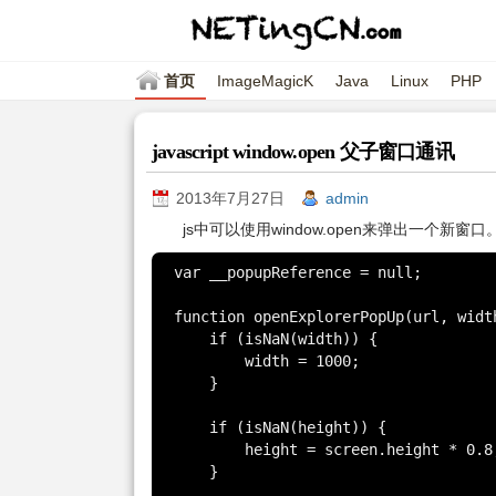
首页
ImageMagicK
Java
Linux
PHP
javascript window.open 父子窗口通讯
2013年7月27日
admin
js中可以使用window.open来弹出一个
var __popupReference = null;

function openExplorerPopUp(url, width
    if (isNaN(width)) {

        width = 1000;

    }

    if (isNaN(height)) {

        height = screen.height * 0.8;

    }
