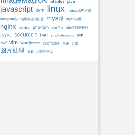
ImageMagicK
iptables
java
linux
javascript
kvm
mongodb客户端
mysql
mongodb客户端退格键的问题
mysql分区
nginx
php-fpm
partition
php异步
php非阻塞执行
securecrt
rsync
shell
svn
strict-standards
vim
swf
wordpress
免密码登陆
内存
分区
图片处理
查看cpu支持64位