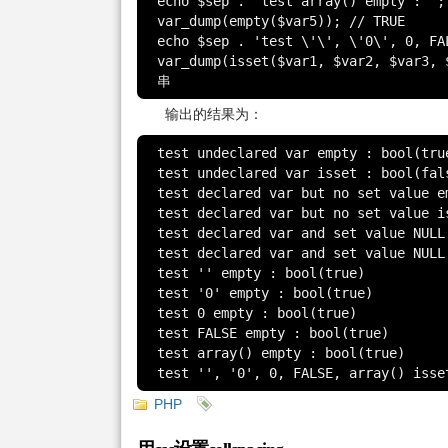
echo $sep . 'test array() empty : ';

var_dump(empty($var5));	// TRUE

echo $sep . 'test \'\', \'0\', 0, FA
var_dump(isset($var1, $var2, $var3, $var4, $var5));	
串
输出的结果为：
test undeclared var empty : bool(true
test undeclared var isset : bool(fals
test declared var but no set value em
test declared var but no set value is
test declared var and set value NULL 
test declared var and set value NULL 
test '' empty : bool(true)

test '0' empty : bool(true)

test 0 empty : bool(true)

test FALSE empty : bool(true)

test array() empty : bool(true)

test '', '0', 0, FALSE, array() isse
PHP