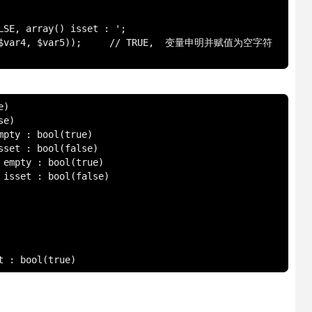
LSE, array() isset : ';

// TRUE,  变量申明并赋值为空字符
)

e)

pty : bool(true)

set : bool(false)

empty : bool(true)

isset : bool(false)

t : bool(true)