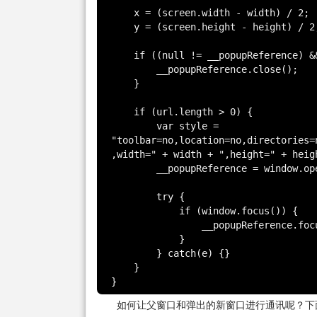
    x = (screen.width - width) / 2;

    y = (screen.height - height) / 2;

    if ((null != __popupReference) && (undefined != __popupReference)) {

        __popupReference.close();

    }

    if (url.length > 0) {

        var style = 
"toolbar=no,location=no,directories=
,width=" + width + ",height=" + heig
        __popupReference = window.open(url, '', style);

        try {

            if (window.focus()) {

                __popupReference.focus();

            }

        } catch(e) {}

    }

如何让父窗口和弹出的新窗口进行通讯呢？下