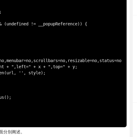
no,menubar=no,scrollbars=no,resizable=no,status=no
ht + ",left=" + x + ",top=" + y;

面分别阐述。