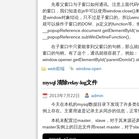
先看父窗口与子窗口如何通讯。注意上面代码中有一行“
的窗口，我们知道在js中可以使用window.close(
是window对象结论，只不过是子窗口的。所以wi
就可以操作子窗口的DOM、js定义的function等
__popupReference.document.getElementById(‘subD
__popupReference.subWinDefineFunction()。
在子窗口中只要能拿到父窗口的句柄，那么就能进
窗口的句柄。有了这个，通讯就很容易了。例如：
window.opener.getElementById(‘parentDomId’).sty
web前端
window.open
mysql 清除relay-log文件
2013年7月22日
admin
今天在本机的mysql数据目录下发现了许多类似hostn
例上存在。主要用途是记录主从同步的信息，正常
本机未配置过master、slave，对于其来
master实例上的日志文件用reset master，对于s