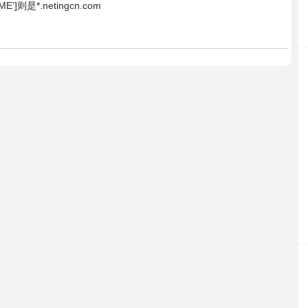
E']则是*.netingcn.com