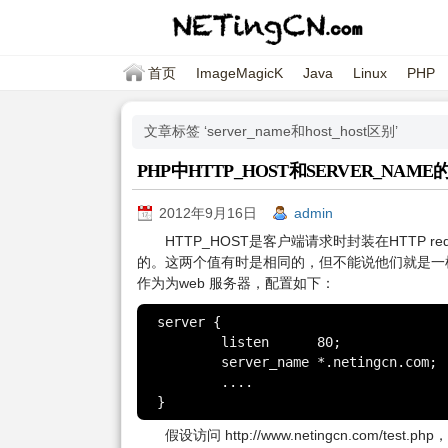
首页
ImageMagicK
Java
Linux
PHP
文章标签 ‘server_name和host_host区别’
PHP中HTTP_HOST和SERVER_NAME
2012年9月16日
admin
HTTP_HOST是客户端请求时封装在HTTP req
的。这两个值有时是相同的，但不能说他们就是一样的，
作为为web 服务器，配置如下：
server {

	listen      80;

	server_name *.netingcn.com;

	....

}
假设访问 http://www.netingcn.com/tes