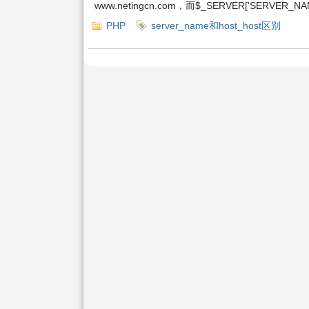
www.netingcn.com，而$_SERVER['SERVER_NAM
PHP
server_name和host_host区别