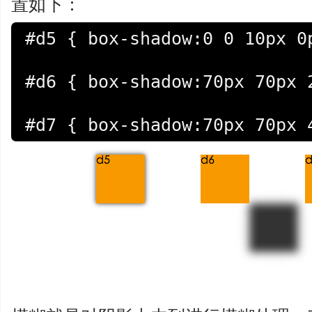
置如下：
#d5 { box-shadow:0 0 10px 0p
#d6 { box-shadow:70px 70px 2
#d7 { box-shadow:70px 70px 