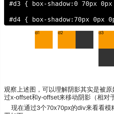
#d3 { box-shadow:0 70px 0px 
#d4 { box-shadow:70px 0px 0
观察上述图，可以理解阴影其实是被原
过x-offset和y-offset来移动阴影
现在通过3个70x70px的div来看看模糊