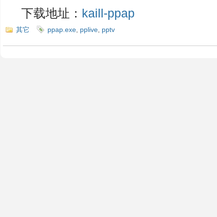
下载地址：
kaill-ppap
其它
ppap.exe
,
pplive
,
pptv