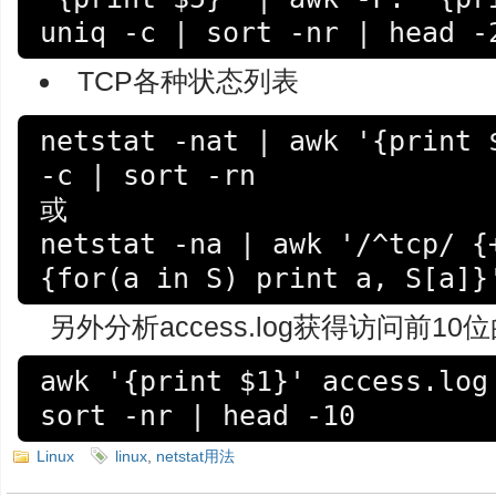
uniq -c | sort -nr | head -
TCP各种状态列表
netstat -nat | awk '{print $
-c | sort -rn

或

netstat -na | awk '/^tcp/ {+
{for(a in S) print a, S[a]}
另外分析access.log获得访问前1
awk '{print $1}' access.log 
sort -nr | head -10
Linux
linux
,
netstat用法