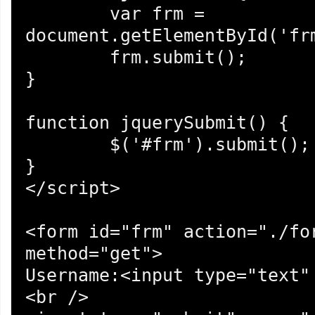
	var frm = 
document.getElementById('frm
	frm.submit();

}

function jquerySubmit() {

	$('#frm').submit();

}

</script>

<form id="frm" action="./for
method="get">

Username:<input type="text" 
<br />
