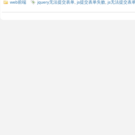
web前端
jquery无法提交表单
,
js提交表单失败
,
js无法提交表