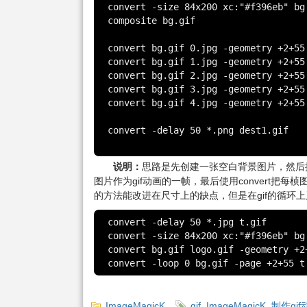
convert -size 84x200 xc:"#f396eb" bg
composite bg.gif

convert bg.gif 0.jpg -geometry +2+55 
convert bg.gif 1.jpg -geometry +2+55 
convert bg.gif 2.jpg -geometry +2+55 
convert bg.gif 3.jpg -geometry +2+55 
convert bg.gif 4.jpg -geometry +2+55 
convert -delay 50 *.png dest1.gif

说明：
思路是先创建一张空白背景图片，然后
图片作为gif动画的一帧，最后使用convert把每
的方法能改进在尺寸上的缺点，但是在gif的循环
convert -delay 50 *.jpg t.gif

convert -size 84x200 xc:"#f396eb" bg.
convert bg.gif logo.gif -geometry +2+
convert -loop 0 bg.gif -page +2+55 t
ImageMagicK
gif
,
ImageMagicK
,
制作gif