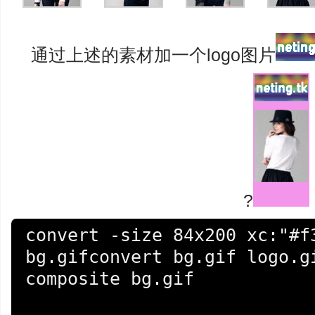
通过上述的素材加一个logo图片
?
convert -size 84x200 xc:"#f3
bg.gifconvert bg.gif logo.g
composite bg.gif
