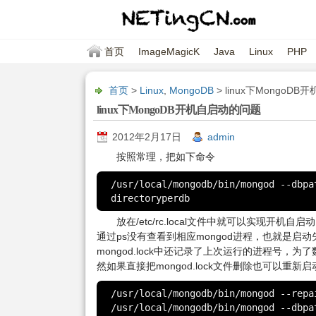
首页
ImageMagicK
Java
Linux
PHP
首页
>
Linux
,
MongoDB
> linux下MongoD
linux下MongoDB开机自启动的问题
2012年2月17日
admin
按照常理，把如下命令
/usr/local/mongodb/bin/mongod --dbpa
directoryperdb
放在/etc/rc.local文件中就可以实现开
通过ps没有查看到相应mongod进程，也就是启
mongod.lock中还记录了上次运行的进程号，为了数据的安全需
然如果直接把mongod.lock文件删除也可以重新启
/usr/local/mongodb/bin/mongod --repai
/usr/local/mongodb/bin/mongod --dbpa