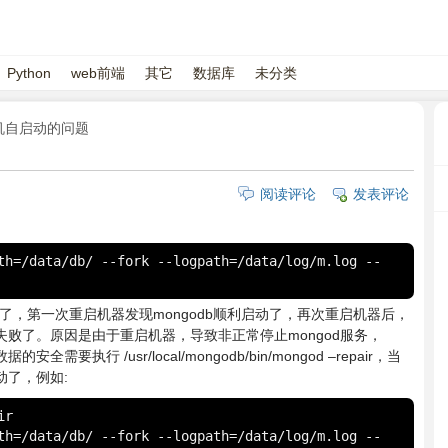
Python
web前端
其它
数据库
未分类
B开机自启动的问题
阅读评论
发表评论
th=/data/db/ --fork --logpath=/data/log/m.log --
机自启动了，第一次重启机器发现mongodb顺利启动了，再次重启机器后，
动失败了。原因是由于重启机器，导致非正常停止mongod服务，
要执行 /usr/local/mongodb/bin/mongod –repair，当
动了，例如:
r

th=/data/db/ --fork --logpath=/data/log/m.log --