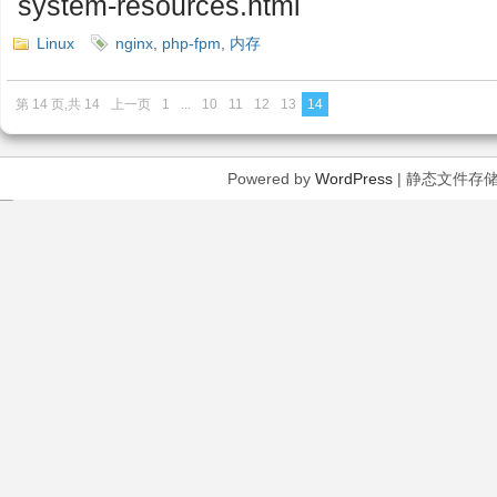
system-resources.html
Linux
nginx
,
php-fpm
,
内存
第 14 页,共 14
上一页
1
...
10
11
12
13
14
Powered by
WordPress
| 静态文件存