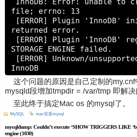
 InnoDB: Error: unable to create temporary 
file; errno: 13

 [ERROR] Plugin 'InnoDB' init function 
returned error.

 [ERROR] Plugin 'InnoDB' registration as a 
STORAGE ENGINE failed.

 [ERROR] Unknown/unsupported storage engine: 
InnoDB
这个问题的原因是自己定制的my.cnf
mysqld段增加tmpdir = /var/tmp 即
至此终于搞定Mac os 的mysql了。
MySQL
mac安装mysql
mysqldump: Couldn’t execute ‘SHOW TRIGGERS LIKE ‘btag
engine (1030)