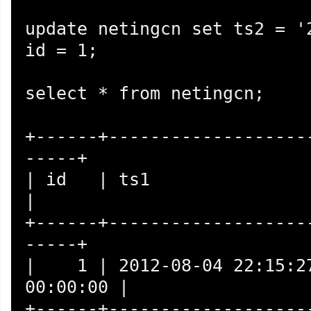
update netingcn set ts2 = '2
id = 1;

select * from netingcn;

+------+-------------------
-----+

| id   | ts1                 | ts2       
|

+------+-------------------
-----+

|    1 | 2012-08-04 22:15:27
00:00:00 |

+------+-------------------