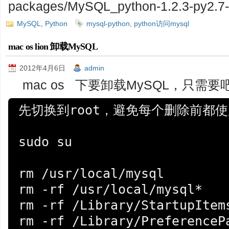
packages/MySQL_python-1.2.3-py2.7-
MySQL
,
Python
mysql-python
,
python访问mysql
mac os lion 卸载MySQL
2012年4月6日
admin
mac os 下要卸载MySQL，只需
先切换到root，避免每个删除前都使用
sudo su

rm /usr/local/mysql

rm -rf /usr/local/mysql*

rm -rf /Library/StartupItems
rm -rf /Library/PreferencePa