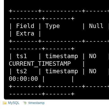
+-------+-----------+------
---------+-------+

| Field | Type      | Null | Key | 
| Extra |

+-------+-----------+------
---------+-------+

| ts1   | timestamp | NO   |
CURRENT_TIMESTAMP   |       
| ts2   | timestamp | NO   |
00:00:00 |       |

+-------+-----------+------
---------+-------+
MySQL
timestamp