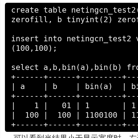
create table netingcn_test2(
zerofill, b tinyint(2) zerof
insert into netingcn_test2 
(100,100);

select a,b,bin(a),bin(b) from
+------+------+---------+---
| a    | b    | bin(a)  | bi
+------+------+---------+---
|    1 |   01 | 1       | 1 
|  100 |  100 | 1100100 | 11
+------+------+---------+--