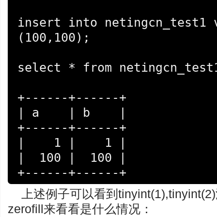
insert into netingcn_test1 
(100,100);

select * from netingcn_test1
+------+------+

| a    | b    |

+------+------+

|    1 |    1 |

|  100 |  100 |

+------+------+
上述例子可以看到tinyint(1),tiny
zerofill来看看是什么情况：