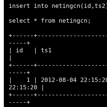
insert into netingcn(id,ts2)
select * from netingcn;

+------+-------------------
-----+

| id   | ts1                 | ts2       
|

+------+-------------------
-----+

|    1 | 2012-08-04 22:15:20
22:15:20 |

+------+-------------------
-----+
