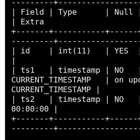
---------+------------------
| Field | Type      | Null | Key | 
| Extra                     
+-------+-----------+------
---------+------------------
| id    | int(11)   | YES  |     | NUL
|                           
| ts1   | timestamp | NO   |
CURRENT_TIMESTAMP   | on upd
CURRENT_TIMESTAMP |

| ts2   | timestamp | NO   |
00:00:00 |                  
+-------+-----------+------
---------+------------------