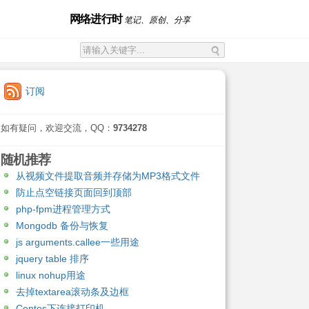
网络进行时
笔记、原创、分享
订阅
如有疑问，欢迎交流，QQ：
9734278
随机推荐
从视频文件提取音频并存储为MP3格式文件
防止点空链接页面回到顶部
php-fpm进程管理方式
Mongodb 备份与恢复
js arguments.callee一些用途
jquery table 排序
linux nohup用途
去掉textarea滚动条及边框
Centos下连接打印机