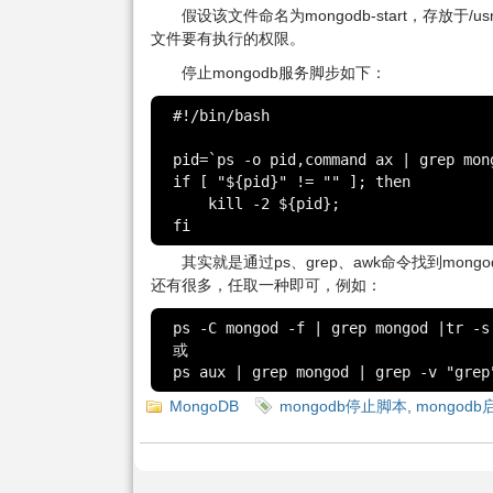
假设该文件命名为mongodb-start，存放于/u
文件要有执行的权限。
停止mongodb服务脚步如下：
#!/bin/bash

pid=`ps -o pid,command ax | grep mon
if [ "${pid}" != "" ]; then

    kill -2 ${pid};

fi
其实就是通过ps、grep、awk命令找到mon
还有很多，任取一种即可，例如：
ps -C mongod -f | grep mongod |tr -s 
或

MongoDB
mongodb停止脚本
,
mongod