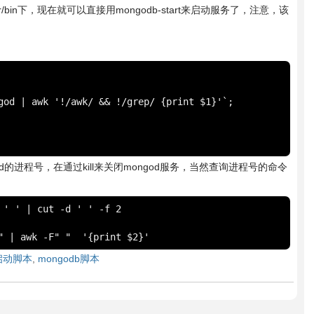
sr/bin下，现在就可以直接用mongodb-start来启动服务了，注意，该
god | awk '!/awk/ && !/grep/ {print $1}'`;

god的进程号，在通过kill来关闭mongod服务，当然查询进程号的命令
' ' | cut -d ' ' -f 2

b启动脚本
,
mongodb脚本