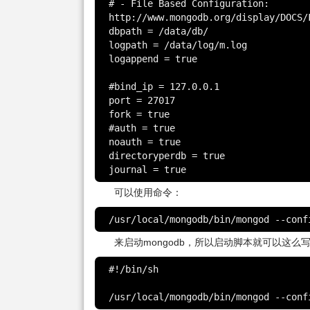
# - File Based Configuration: 
http://www.mongodb.org/display/DOCS/
dbpath = /data/db/

logpath = /data/log/m.log

logappend = true

#bind_ip = 127.0.0.1

port = 27017

fork = true

#auth = true

noauth = true

directoryperdb = true

journal = true
可以使用命令：
/usr/local/mongodb/bin/mongod --conf
来启动mongodb，所以启动脚本就可以这么
#!/bin/sh

/usr/local/mongodb/bin/mongod --conf