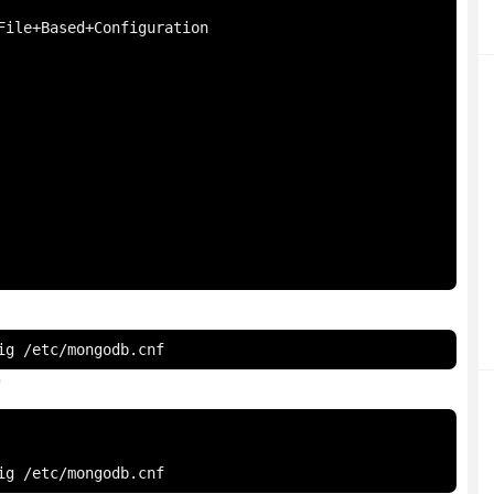
File+Based+Configuration

ig /etc/mongodb.cnf
写
ig /etc/mongodb.cnf