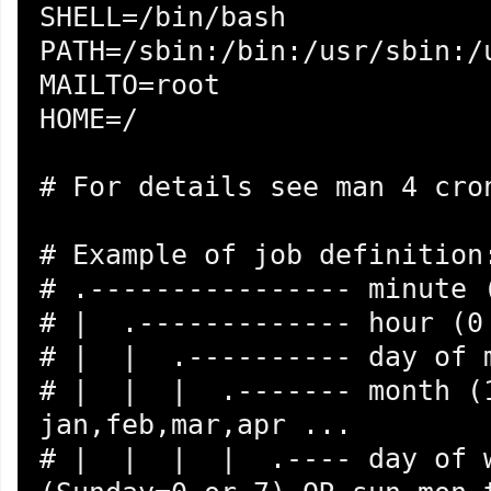
SHELL=/bin/bash

PATH=/sbin:/bin:/usr/sbin:/u
MAILTO=root

HOME=/

# For details see man 4 cron
# Example of job definition:
# .---------------- minute (
# |  .------------- hour (0 
# |  |  .---------- day of m
# |  |  |  .------- month (1
jan,feb,mar,apr ...

# |  |  |  |  .---- day of w