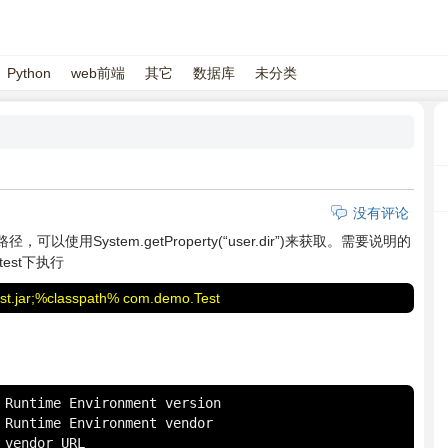
Python
web前端
其它
数据库
未分类
没有评论
用System.getProperty(“user.dir”)来获取。需要说明的
est下执行
test.jar;%classpath% com.demo.Test