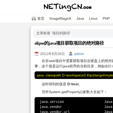
首页
ImageMagicK
Java
Linux
PHP
文章标签 ‘项目的路径’
elipse的java项目获取项目的绝对路径
2011年9月26日
admin
在非web项目中需要获取项目在硬盘上的绝对路径，可以使
事，这个值是运行java程序的当前目录，例如在D:\t
java -classpath D:\workspace3.6\prj\target\my
这时得到的值是
D:\test
。
另外System.getProperty()参数大全如下：
java.version			Java Runtime Environment version

java.vendor			Java Runtime Environment vendor

java.vendor.url			Java vendor URL
