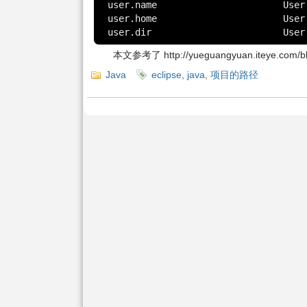
user.name			User's account name

user.home			User's home directory

user.
本文参考了 http://yueguangyuan.iteye.com/b
Java
eclipse
,
java
,
项目的路径