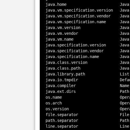
java.home			Java installation directory

java.vm.specification.version	Java Virtual Machine specification version

java.vm.specification.vendor	Java Virtual Machine specification vendor

java.vm.specification.name	Java Virtual Machine specification name

java.vm.version			Java Virtual Machine implementation version

java.vm.vendor			Java Virtual Machine implementation vendor

java.vm.name			Java Virtual Machine implementation name

java.specification.version	Java Runtime Environment specification version

java.specification.vendor	Java Runtime Environment specification vendor

java.specification.name		Java Runtime Environment specification name

java.class.version		Java class format version number

java.class.path			Java class path

java.library.path		List of paths to search when loading libraries

java.io.tmpdir			Default temp file path

java.compiler			Name of JIT compiler to use

java.ext.dirs			Path of extension directory or directories

os.name				Operating system name

os.arch				Operating system architecture

os.version			Operating system version

file.separator			File separator ("/" on UNIX)

path.separator			Path separator (":" on UNIX)

line.separator			Line separator ("\n" on UNIX)
