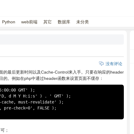
Python
web前端
其它
数据库
未分类
没有评论
后更新时间以及Cache-Control来入手。只要在响应的header
。例如在php中通过header函数来设置页面不缓存：
:00:00 GMT' ); 

'D, d M Y H:i:s' ) . ' GMT' ); 

-cache, must-revalidate' ); 

, pre-check=0', FALSE ); 

即可；