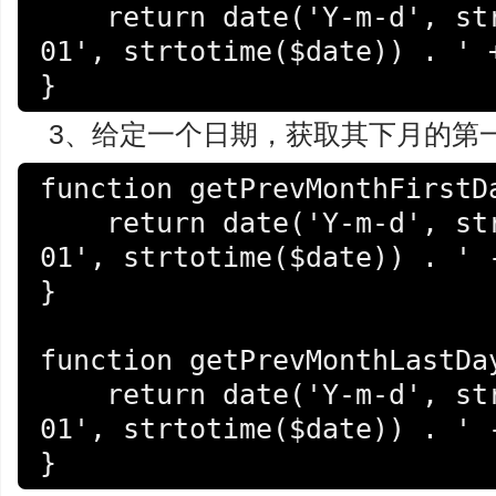
    return date('Y-m-d', strtotime(date('Y-m-
01', strtotime($date)) . ' +
}
3、给定一个日期，获取其下月的第
function getPrevMonthFirstDa
    return date('Y-m-d', strtotime(date('Y-m-
01', strtotime($date)) . ' -
}

function getPrevMonthLastDay
    return date('Y-m-d', strtotime(date('Y-m-
01', strtotime($date)) . ' -
}