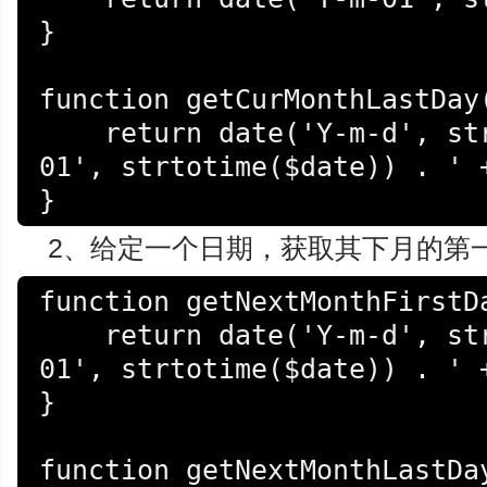
}

function getCurMonthLastDay(
    return date('Y-m-d', strtotime(date('Y-m-
01', strtotime($date)) . ' +
}
2、给定一个日期，获取其下月的第
function getNextMonthFirstDa
    return date('Y-m-d', strtotime(date('Y-m-
01', strtotime($date)) . ' +
}

function getNextMonthLastDay