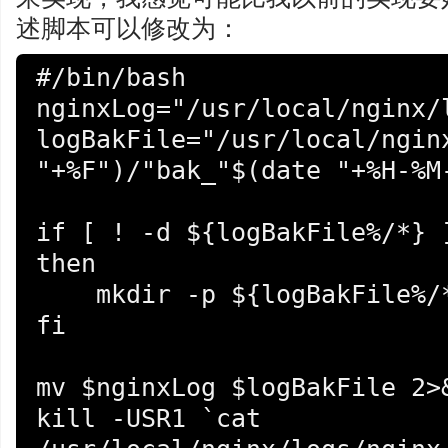
述脚本可以修改为：
#/bin/bash

nginxLog="/usr/local/nginx/l
logBakFile="/usr/local/nginx
"+%F")/"bak_"$(date "+%H-%M-
if [ ! -d ${logBakFile%/*} ]
then

    mkdir -p ${logBakFile%/*}

fi

mv $nginxLog $logBakFile 2>&
kill -USR1 `cat 