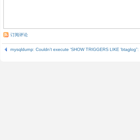
订阅评论
mysqldump: Couldn’t execute ‘SHOW TRIGGERS LIKE ‘btaglog”: G