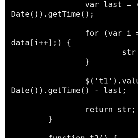
		var last = (new 
Date()).getTime();

		for (var i = 0, d; d = 
data[i++];) {

			str += d;

		}

		$('t1').value = (new 
Date()).getTime() - last;

		return str;

	}
