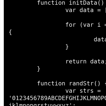
	function initData() {

		var data = [];

		for (var i = 0; i++ < 100000;) 
{

			data.push(randStr());

		}

		return data;

	}

	function randStr() {

		var strs = 
'0123456789ABCDEFGHIJKLMNOP
jklmnopqrstuvwxyz';
