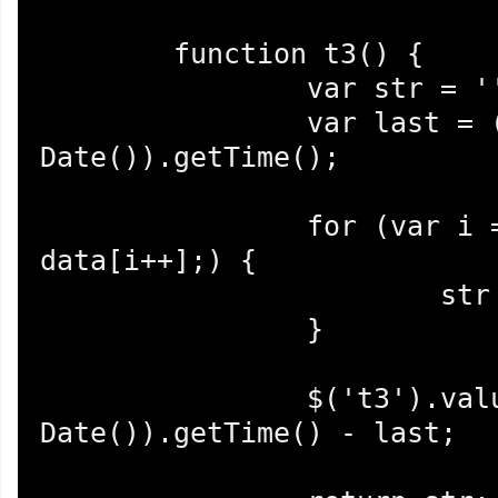
	function t3() {

		var str = '';

		var last = (new 
Date()).getTime();

		for (var i = 0, d; d = 
data[i++];) {

			str = str.concat(d);

		}

		$('t3').value = (new 
Date()).getTime() - last;
