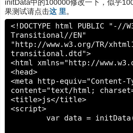
initData中的100000修改一下，似
果测试请点击
这 里
。
<!DOCTYPE html PUBLIC "-//W3
Transitional//EN" 
"http://www.w3.org/TR/xhtml
transitional.dtd">

<html xmlns="http://www.w3.o
<head>

<meta http-equiv="Content-Ty
content="text/html; charset=
<title>js</title>

<script>

	var data = initData();
