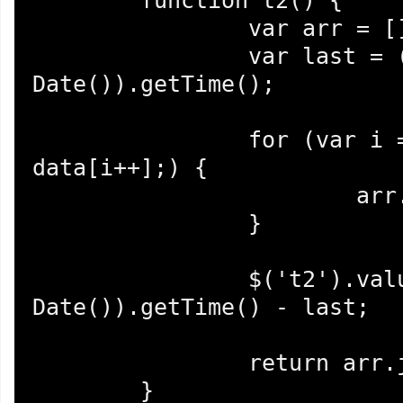
	function t2() {

		var arr = [];

		var last = (new 
Date()).getTime();

		for (var i = 0, d; d = 
data[i++];) {

			arr.push(d);

		}

		$('t2').value = (new 
Date()).getTime() - last;

		return arr.join('');

	}
