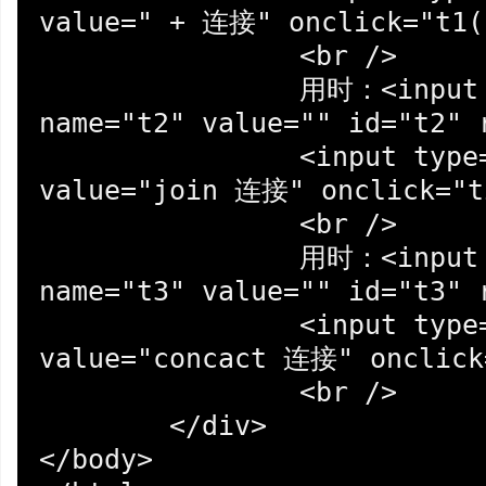
value=" + 连接" onclick="t1()
		<br />

		用时：<input type="text" 
name="t2" value="" id="t2" 
		<input type="button" name="b2" 
value="join 连接" onclick="t2
		<br />

		用时：<input type="text" 
name="t3" value="" id="t3" 
		<input type="button" name="b3" 
value="concact 连接" onclick=
		<br />

	</div>

</body>
