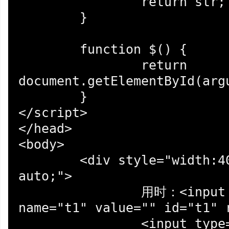
		return str;

	}

	function $() {

		return 
document.getElementById(argu
	}

</script>

</head>

<body>

	<div style="width:400px;margin:40px 
auto;">

		用时：<input type="text" 
name="t1" value="" id="t1" 
		<input type="button" name="b1" 