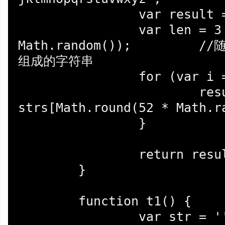
		var result = '';

		var len = 3 + Math.round(22 * 
Math.random());		//随即生成一个3-25个字符
组成的字符串

		for (var i = 0; i++ < len;) {

			result += 
strs[Math.round(52 * Math.ra
		}

		return result;

	}

	function t1() {

		var str = '';
