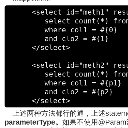
     <select id="meth1" resultType="int">

     	select count(*) from test

     	where col1 = #{0}

     	and clo2 = #{1}

     </select>

     <select id="meth2" resultType="int">

     	select count(*) from test

     	where col1 = #{p1}

     	and clo2 = #{p2}

     </select>
上述两种方法都行的通，上述stateme
parameterType。
如果不使用@Para